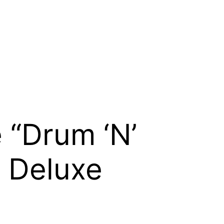
 “Drum ‘N’
e Deluxe