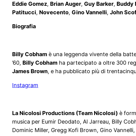
Eddie Gomez
,
Brian Auger
,
Guy Barker
,
Buddy 
Patitucci
,
Novecento
,
Gino Vannelli
,
John Scof
Biografia
Billy Cobham
è una leggenda vivente della batter
’60,
Billy Cobham
ha partecipato a oltre 300 reg
James Brown
, e ha pubblicato più di trentacin
Instagram
La Nicolosi Productions (Team Nicolosi)
è forma
musica per Eumir Deodato, Al Jarreau, Billy Co
Dominic Miller, Gregg Kofi Brown, Gino Vannelli,