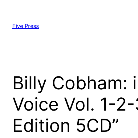
Skip
to
content
Five Press
Billy Cobham: 
Voice Vol. 1-2
Edition 5CD”