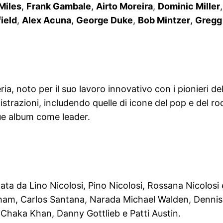
Miles
,
Frank Gambale
,
Airto Moreira
,
Dominic Miller
ield
,
Alex Acuna
,
George Duke
,
Bob Mintzer
,
Gregg
ia, noto per il suo lavoro innovativo con i pionieri de
istrazioni, includendo quelle di icone del pop e del 
que album come leader.
ta da Lino Nicolosi, Pino Nicolosi, Rossana Nicolosi 
bham, Carlos Santana, Narada Michael Walden, Dennis 
 Chaka Khan, Danny Gottlieb e Patti Austin.