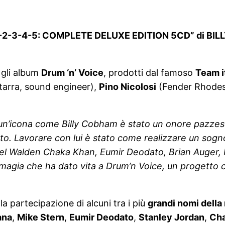
1-2-3-4-5: COMPLETE DELUXE EDITION 5CD” di BILLY
 gli album
Drum ‘n’ Voice
, prodotti dal famoso
Team i
tarra, sound engineer),
Pino Nicolosi
(Fender Rhodes,
on un’icona come Billy Cobham è stato un onore pazze
 Lavorare con lui è stato come realizzare un sogno. E 
l Walden Chaka Khan, Eumir Deodato, Brian Auger, M
i magia che ha dato vita a Drum’n Voice, un progetto
la partecipazione di alcuni tra i più
grandi nomi della
ana
,
Mike Stern
,
Eumir Deodato
,
Stanley Jordan
,
Cha