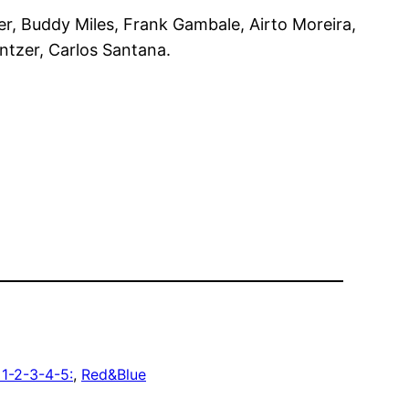
er, Buddy Miles, Frank Gambale, Airto Moreira,
ntzer, Carlos Santana.
 1-2-3-4-5:
, 
Red&Blue