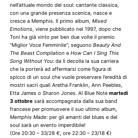
nell’attuale mondo del soul: cantante classica,
con una grande presenza scenica, nasce e
cresce a Memphis. Il primo album,
Mixed
Emotions
, viene pubblicato nel 1997, dopo che
Toni ha già vinto per ben due volte il premio
“Miglior Voce Femminile”; seguono
Beauty And
The Beast Compilation
e
How Can I Sing This
Song Without You
: da lì decolla la sua carriera
che la porterà ad affermarsi come figura di
spicco di un soul che vuole preservare l’eredità di
mostri sacri quali Aretha Franklin, Ann Peebles,
Etta James o Sharon Jones. Al Blue Note
martedì
3 ottobre
sarà accompagnata dalla sua band
francese per promuovere il suo ultimo album,
Memphis Made
: per gli amanti del blues e del
soul sarà un evento imperdibile!
(Ore 20:30 – 33/28 €; ore 22:30 – 23/18 €)