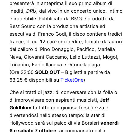
presenterà in anteprima il suo primo album di
inediti,
DRU
, dal vivo in un concerto unico, intimo
e irripetibile. Pubblicato da BMG e prodotto da
Best Sound con la produzione artistica ed
esecutiva di Franco Godi, il disco contiene tredici
tracce, di cui 12 canzoni inedite, firmate da autori
del calibro di Pino Donaggio, Pacifico, Mariella
Nava, Giovanni Caccamo, Lelio Luttazzi, Mogol,
Tricarico, Fabio Ilacqua e Ditonellapiaga.
(Ore 22:00
SOLD OUT
– Biglietti a partire da
63,25 € disponibili su
TicketOne
)
Che si tratti di jazz, di conversare con la folla o
di improvvisare con aspiranti musicisti,
Jeff
Goldblum
fa tutto con gioiosa freschezza e
divertendosi nello stesso tempo: la star di
Hollywood sarà sul palco di via Borsieri
venerdì
6 e sabato 7 ottobre
, accompagnato dalla