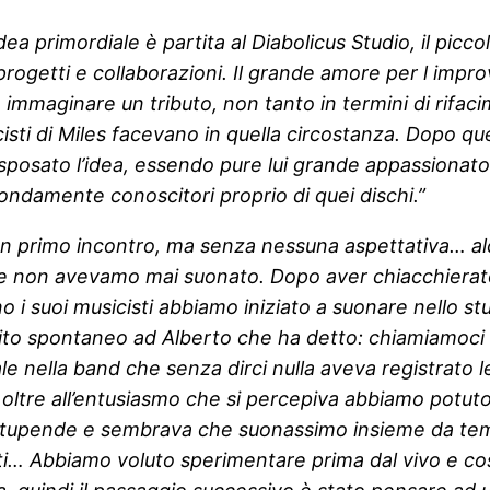
idea primordiale è partita al Diabolicus Studio, il picc
rogetti e collaborazioni. Il grande amore per l improv
immaginare un tributo, non tanto in termini di rifaci
cisti di Miles facevano in quella circostanza. Dopo 
to sposato l’idea, essendo pure lui grande appassiona
fondamente conoscitori proprio di quei dischi.”
 un primo incontro, ma senza nessuna aspettativa… alc
e non avevamo mai suonato. Dopo aver chiacchierato 
no i suoi musicisti abbiamo iniziato a suonare nello s
to spontaneo ad Alberto che ha detto: chiamiamoci ‘B
e nella band che senza dirci nulla aveva registrato l
m oltre all’entusiasmo che si percepiva abbiamo potut
i stupende e sembrava che suonassimo insieme da temp
i… Abbiamo voluto sperimentare prima dal vivo e cosi