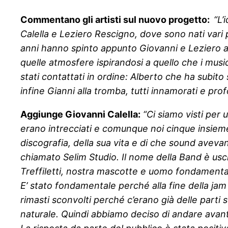
Commentano gli artisti sul nuovo progetto:
“L’
Calella e Leziero Rescigno, dove sono nati vari p
anni hanno spinto appunto Giovanni e Leziero a 
quelle atmosfere ispirandosi a quello che i musi
stati contattati in ordine: Alberto che ha subi
infine Gianni alla tromba, tutti innamorati e pro
Aggiunge Giovanni Calella:
“Ci siamo visti per
erano intrecciati e comunque noi cinque insiem
discografia, della sua vita e di che sound aveva
chiamato Selim Studio. Il nome della Band è usci
Treffiletti, nostra mascotte e uomo fondamental
E’ stato fondamentale perché alla fine della ja
rimasti sconvolti perché c’erano già delle part
naturale. Quindi abbiamo deciso di andare avant