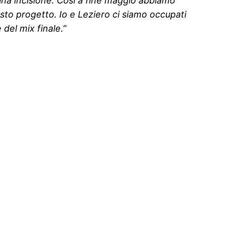
 una incisione. Così a fine maggio abbiamo
to progetto. Io e Leziero ci siamo occupati
 del mix finale.”