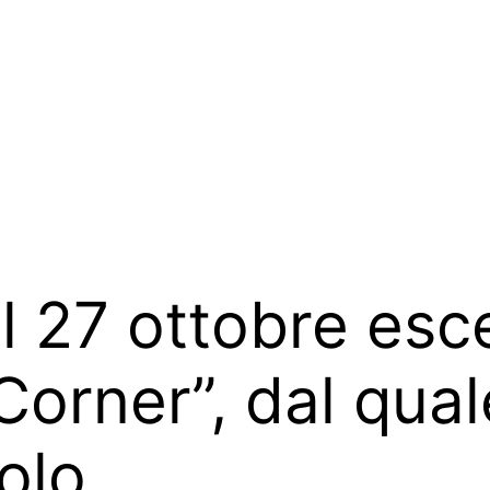
l 27 ottobre esc
orner”, dal qual
olo