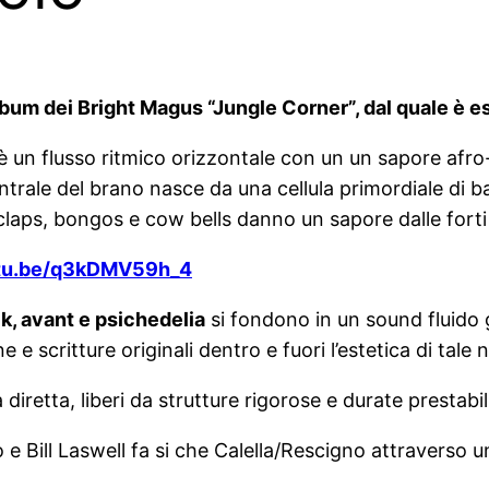
lbum dei Bright Magus “Jungle Corner”, dal quale è e
o, è un flusso ritmico orizzontale con un un sapore afr
ntrale del brano nasce da una cellula primordiale di ba
, claps, bongos e cow bells danno un sapore dalle forti 
utu.be/q3kDMV59h_4
ck, avant e psichedelia
si fondono in un sound fluido 
e scritture originali dentro e fuori l’estetica di tale 
a diretta, liberi da strutture rigorose e durate prestabil
 e Bill Laswell fa si che Calella/Rescigno attraverso 