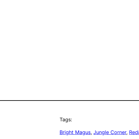
Tags:
Bright Magus
, 
Jungle Corner
, 
Red