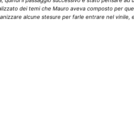
va, quindi il passaggio successivo è stato pensare ad
alizzato dei temi che Mauro aveva composto per ques
ganizzare alcune stesure per farle entrare nel vinile, e