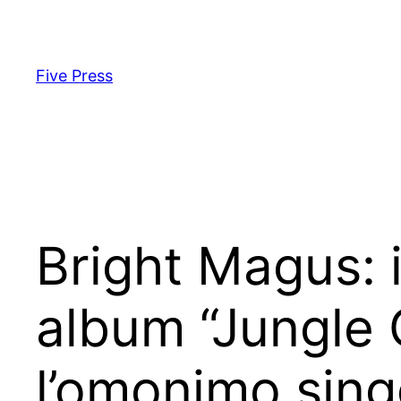
Skip
to
content
Five Press
Bright Magus: i
album “Jungle C
l’omonimo sing