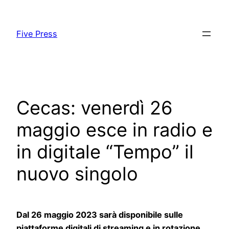
Skip
to
Five Press
content
Cecas: venerdì 26
maggio esce in radio e
in digitale “Tempo” il
nuovo singolo
Dal 26 maggio 2023 sarà disponibile sulle
piattaforme digitali di streaming e in rotazione