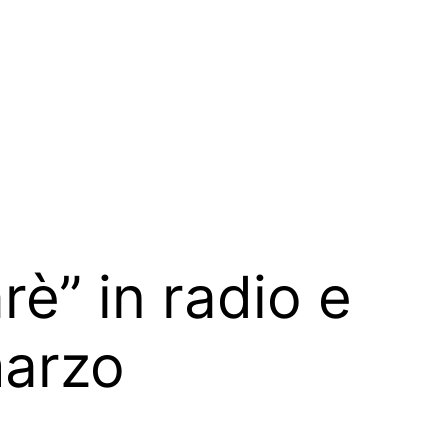
è” in radio e
marzo