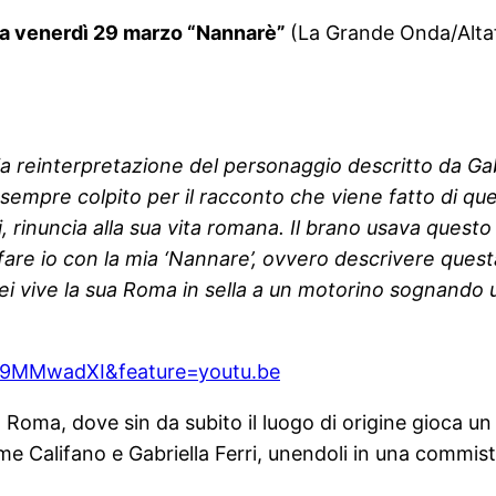
e da venerdì 29 marzo “Nannarè”
(La Grande Onda/Alt
ia reinterpretazione del personaggio descritto da Gab
sempre colpito per il racconto che viene fatto di q
, rinuncia alla sua vita romana. Il brano usava ques
are io con la mia ‘Nannare’, ovvero descrivere questa
ei vive la sua Roma in sella a un motorino sognando 
59MMwadXI&feature=youtu.be
a Roma, dove sin da subito il luogo di origine gioca 
me Califano e Gabriella Ferri, unendoli in una commis