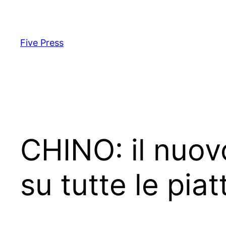
Skip
to
content
Five Press
CHINO: il nuov
su tutte le pi