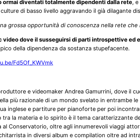
ormai diventati totalmente dipendenti dalla rete
, 
ture di basso livello aggravando il già dilagante dis
una grossa opportunità di conoscenza nella rete che 
c video dove il susseguirsi di parti introspettive ed 
ipico della dipendenza da sostanza stupefacente.
utu.be/Fd5Of_KWVmk
, produttore e videomaker Andrea Gamurrini, dove il 
ella più razionale di un mondo svelato in entrambe le s
gua inglese e partiture per pianoforte per poi incontrar
ra la materia e lo spirito è il tema caratterizzante de
ca al Conservatorio, oltre agli innumerevoli viaggi atto
tarrista in diversi album e compilation oltre ad int