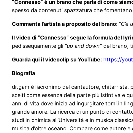
“Connesso” è un brano che parla di come siamo 
spesso da contenuti spazzatura che fomentano cul
Commenta l’artista a proposito del brano:
“
C’è 
Il video di “Connesso” segue la formula del lyri
pedissequamente gli
“up and down”
del brano, t
Guarda qui il videoclip su YouTube:
https://yo
Biografia
dr.gam è l’acronimo del cantautore, chitarrista
scelti come essenza della parte più istintiva e qu
anni di vita dove inizia ad ingurgitare tomi in lin
grande amore. La ricerca di un punto di contatto t
studi in chimica all’Università e in musica classi
musica d’oltre oceano. Compare come autore e chi