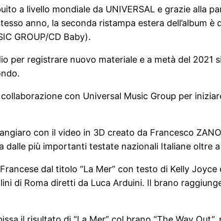
buito a livello mondiale da UNIVERSAL e grazie alla p
tesso anno, la seconda ristampa estera dell’album è d
SIC GROUP/CD Baby).
dio per registrare nuovo materiale e a metà del 2021 
ondo.
a collaborazione con Universal Music Group per iniz
ngiaro con il video in 3D creato da Francesco ZANO Za
dalle più importanti testate nazionali Italiane oltre 
 Francese dal titolo “La Mer” con testo di Kelly Joyce
llini di Roma diretti da Luca Arduini. Il brano raggiung
sa il risultato di “La Mer” col brano “The Way Out”, p