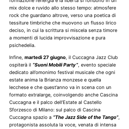
formazione l’energia e la libertà si fondono in un
mix dolce e ruvido allo stesso tempo: atmosfere
rock che guardano altrove, verso una poetica di
tessiture timbriche che muovono un flusso lirico
deciso, in cui la scrittura si miscela senza timore
a momenti di lucida improvvisazione e pura
psichedelia.
Infine,
martedì 27 giugno
, il Cuccagna Jazz Club
ospiterà il
“Suoni Mobili Party”
, evento speciale
dedicato all’omonimo festival musicale che ogni
estate anima la Brianza monzese e quella
lecchese e che quest’anno va in scena con un
formato extralarge, coinvolgendo anche Cascina
Cuccagna e il palco dell’Estate al Castello
Sforzesco di Milano: sul palco di Cascina
Cuccagna spazio a
“The Jazz Side of the Tango”
,
protagonista assoluta la voce, venata di intensa