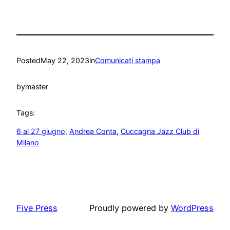
Posted
May 22, 2023
in
Comunicati stampa
by
master
Tags:
6 al 27 giugno
, 
Andrea Conta
, 
Cuccagna Jazz Club di
Milano
Five Press
Proudly powered by
WordPress