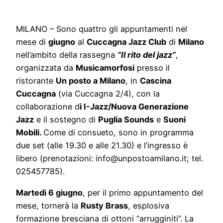
MILANO – Sono quattro gli appuntamenti nel
mese di
giugno
al
Cuccagna Jazz Club
di
Milano
nell’ambito della rassegna
“Il rito del jazz”
,
organizzata da
Musicamorfosi
presso il
ristorante
Un posto a Milano
, in
Cascina
Cuccagna
(via Cuccagna 2/4), con la
collaborazione d
i I-Jazz/Nuova Generazione
Jazz
e il sostegno di
Puglia Sounds
e
Suoni
Mobili.
Come di consueto, sono in programma
due set (alle 19.30 e alle 21.30) e l’ingresso è
libero (prenotazioni: info@unpostoamilano.it; tel.
025457785).
Martedì 6 giugno
, per il primo appuntamento del
mese, tornerà la
Rusty Brass
, esplosiva
formazione bresciana di ottoni “arrugginiti”. La