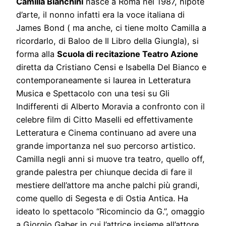
Camilla Bianchini
nasce a Roma nel 1987, nipote
d’arte, il nonno infatti era la voce italiana di
James Bond ( ma anche, ci tiene molto Camilla a
ricordarlo, di Baloo de Il Libro della Giungla), si
forma alla
Scuola di recitazione Teatro Azione
diretta da Cristiano Censi e Isabella Del Bianco e
contemporaneamente si laurea in Letteratura
Musica e Spettacolo con una tesi su Gli
Indifferenti di Alberto Moravia a confronto con il
celebre film di Citto Maselli ed effettivamente
Letteratura e Cinema continuano ad avere una
grande importanza nel suo percorso artistico.
Camilla negli anni si muove tra teatro, quello off,
grande palestra per chiunque decida di fare il
mestiere dell’attore ma anche palchi più grandi,
come quello di Segesta e di Ostia Antica. Ha
ideato lo spettacolo “Ricomincio da G.”, omaggio
a Giorgio Gaber in cui l’attrice insieme all’attore