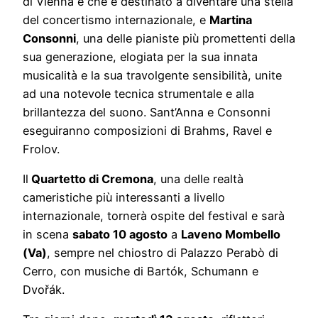
di Vienna e che è destinato a diventare una stella
del concertismo internazionale, e
Martina
Consonni
, una delle pianiste più promettenti della
sua generazione, elogiata per la sua innata
musicalità e la sua travolgente sensibilità, unite
ad una notevole tecnica strumentale e alla
brillantezza del suono. Sant’Anna e Consonni
eseguiranno composizioni di Brahms, Ravel e
Frolov.
Il
Quartetto di Cremona
, una delle realtà
cameristiche più interessanti a livello
internazionale, tornerà ospite del festival e sarà
in scena
sabato 10 agosto
a
Laveno Mombello
(Va)
, sempre nel chiostro di Palazzo Perabò di
Cerro, con musiche di Bartók, Schumann e
Dvořák.