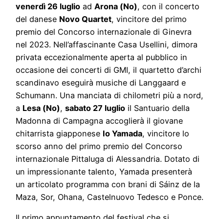
venerdì 26 luglio
ad
Arona (No)
, con il concerto
del danese
Novo Quartet
, vincitore del primo
premio del Concorso internazionale di Ginevra
nel 2023. Nell’affascinante Casa Usellini, dimora
privata eccezionalmente aperta al pubblico in
occasione dei concerti di GMI, il quartetto d’archi
scandinavo eseguirà musiche di Langgaard e
Schumann. Una manciata di chilometri più a nord,
a
Lesa (No)
,
sabato 27 luglio
il Santuario della
Madonna di Campagna accoglierà il giovane
chitarrista giapponese
Io Yamada
, vincitore lo
scorso anno del primo premio del Concorso
internazionale Pittaluga di Alessandria. Dotato di
un impressionante talento, Yamada presenterà
un articolato programma con brani di Sáinz de la
Maza, Sor, Ohana, Castelnuovo Tedesco e Ponce.
Il primo appuntamento del festival che si