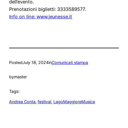
dell’evento.
Prenotazioni biglietti: 3333589577.
Info on line: www.jeunesse.it
Posted
July 18, 2024
in
Comunicati stampa
by
master
Tags:
Andrea Conta
, 
festival
, 
LagoMaggioreMusica