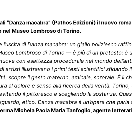
gitali “Danza macabra” (Pathos Edizioni) il nuovo roma
to nel Museo Lombroso di Torino.
l’uscita di Danza macabra: un giallo poliziesco raffin
Museo Lombroso di Torino — è più di un pretesto: è un
 muove con esattezza procedurale nel mondo dell’antiq
i artisti illustravano i primi testi scientifici sfidando
tà, scopre il gesto materno, amicale, sororale. È lì ch
ra al dolore e senso alla ricerca della verità. Torino,
evitando il pittoresco e scegliendo la sostanza. Ques
o sguardo, etico. Danza macabra è un’opera che parla ai 
ferma Michela Paola Maria Tanfoglio, agente letterar