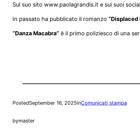
Sul suo sito www.paolagrandis.it e sui suoi social
In passato ha pubblicato il romanzo
“Displaced
“Danza Macabra”
è il primo poliziesco di una se
Posted
September 16, 2025
in
Comunicati stampa
by
master