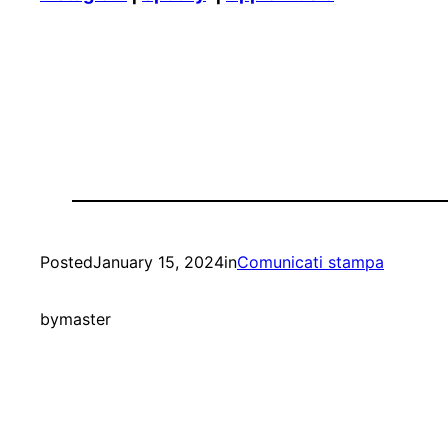
Posted
January 15, 2024
in
Comunicati stampa
by
master