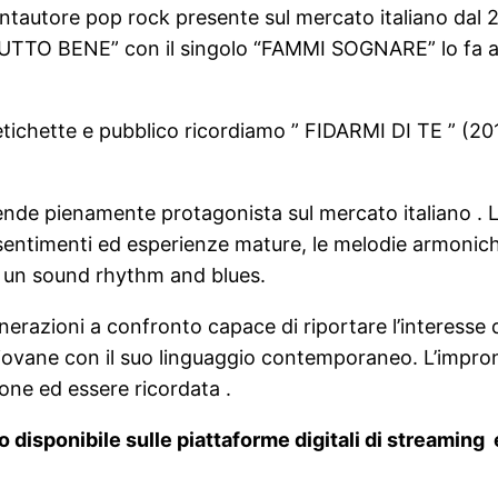
autore pop rock presente sul mercato italiano dal 201
TO BENE” con il singolo “FAMMI SOGNARE” lo fa appro
i etichette e pubblico ricordiamo ” FIDARMI DI TE ” 
ende pienamente protagonista sul mercato italiano . L
entimenti ed esperienze mature, le melodie armoniche
d un sound rhythm and blues.
nerazioni a confronto capace di riportare l’interesse 
ovane con il suo linguaggio contemporaneo. L’impronta 
one ed essere ricordata .
io disponibile sulle piattaforme digitali di streaming