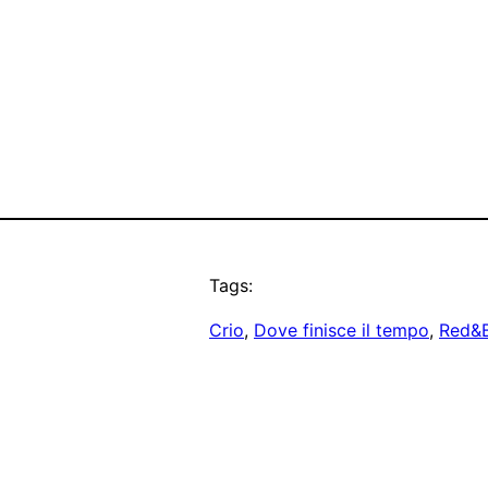
Tags:
Crio
, 
Dove finisce il tempo
, 
Red&B