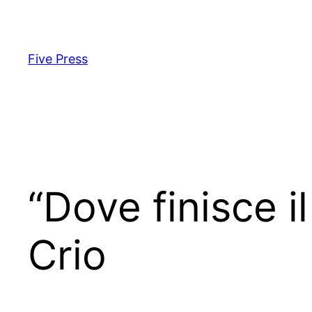
Skip
to
content
Five Press
“Dove finisce i
Crio