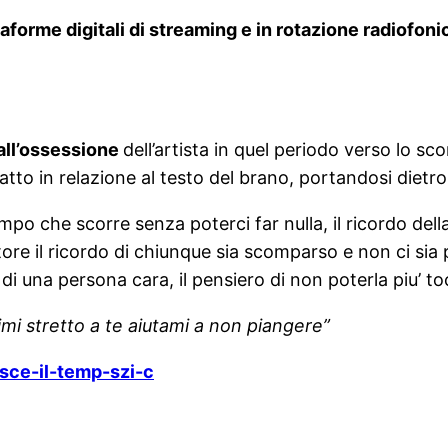
aforme digitali di streaming e in rotazione radiofonic
all’ossessione
dell’artista in quel periodo verso lo sco
to in relazione al testo del brano, portandosi dietro
tempo che scorre senza poterci far nulla, il ricordo della
tore il ricordo di chiunque sia scomparso e non ci sia p
i una persona cara, il pensiero di non poterla piu’ to
imi stretto a te aiutami a non piangere”
isce-il-temp-szi-c