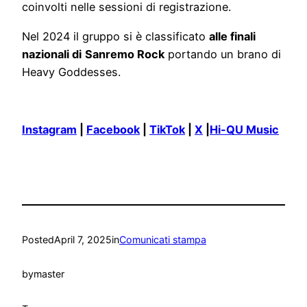
coinvolti nelle sessioni di registrazione.
Nel 2024 il gruppo si è classificato
alle finali
nazionali di
Sanremo Rock
portando un brano di
Heavy Goddesses.
Instagram
|
Facebook
|
TikTok
|
X
|
Hi-QU Music
Posted
April 7, 2025
in
Comunicati stampa
by
master