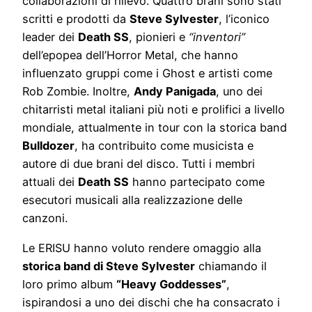
collaborazioni di rilievo. Quattro brani sono stati
scritti e prodotti da
Steve Sylvester
, l’iconico
leader dei
Death SS
, pionieri e
“inventori”
dell’epopea dell’Horror Metal, che hanno
influenzato gruppi come i Ghost e artisti come
Rob Zombie. Inoltre,
Andy Panigada
, uno dei
chitarristi metal italiani più noti e prolifici a livello
mondiale, attualmente in tour con la storica band
Bulldozer
, ha contribuito come musicista e
autore di due brani del disco. Tutti i membri
attuali dei
Death SS
hanno partecipato come
esecutori musicali alla realizzazione delle
canzoni.
Le ERISU hanno voluto rendere omaggio alla
storica band di Steve Sylvester
chiamando il
loro primo album
“Heavy Goddesses”
,
ispirandosi a uno dei dischi che ha consacrato i