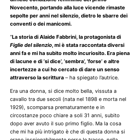
Novecento, portando alla luce vicende rimaste
sepolte per anni nel silenzio, dietro le sbarre dei
conventi o dei manicomi.
“
La storia di Alaide Fabbrini, la protagonista di
Figlie del silenzio
, mi è stata raccontata diversi
anni fa e mi ha subito molto incuriosito. Era piena
di lacune e di ‘si dice’, ‘sembra’, ‘forse’ e altre
incertezze
a cui ho cercato di dare un senso
attraverso la scrittura
– ha spiegato l’autrice.
Era una donna, si dice molto bella, vissuta a
cavallo tra due secoli (nata nel 1898 e morta nel
1929), scomparsa prematuramente e in
circostanze poco chiare a soli 31 anni, subito
dopo aver avuto il suo primo figlio. Ma la cosa
che mi ha più intrigato è che di questa donna si
erano inspiegabilmente perse le tracce, nella