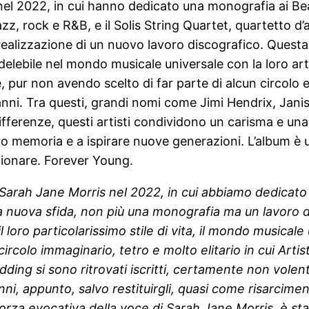
l 2022, in cui hanno dedicato una monografia ai Beat
jazz, rock e R&B, e il Solis String Quartet, quartetto
 realizzazione di un nuovo lavoro discografico. Quest
elebile nel mondo musicale universale con la loro arte e 
e, pur non avendo scelto di far parte di alcun circolo el
anni. Tra questi, grandi nomi come Jimi Hendrix, Jani
ferenze, questi artisti condividono un carisma e una 
oro memoria e a ispirare nuove generazioni. L’album è u
ionare. Forever Young.
 Sarah Jane Morris nel 2022, in cui abbiamo dedicato
na nuova sfida, non più una monografia ma un lavoro d
l loro particolarissimo stile di vita, il mondo musica
ircolo immaginario, tetro e molto elitario in cui Artist
ng si sono ritrovati iscritti, certamente non volenti
anni, appunto, salvo restituirgli, quasi come risarcime
forza evocativa della voce di Sarah Jane Morris, è st