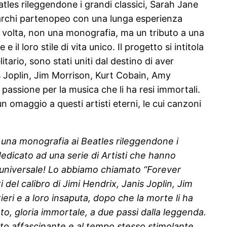
les rileggendone i grandi classici, Sarah Jane
 d’archi partenopeo con una lunga esperienza
a volta, non una monografia, ma un tributo a una
il loro stile di vita unico. Il progetto si intitola
itario, sono stati uniti dal destino di aver
s Joplin, Jim Morrison, Kurt Cobain, Amy
passione per la musica che li ha resi immortali.
n omaggio a questi artisti eterni, le cui canzoni
 una monografia ai Beatles rileggendone i
edicato ad una serie di Artisti che hanno
le universale! Lo abbiamo chiamato “Forever
i del calibro di Jimi Hendrix, Janis Joplin, Jim
eri e a loro insaputa, dopo che la morte li ha
nto, gloria immortale, a due passi dalla leggenda.
ato affascinante e al tempo stesso stimolante