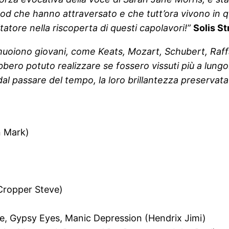
mood che hanno attraversato e che tutt’ora vivono in qu
tatore nella riscoperta di questi capolavori!”
Solis St
muoiono giovani, come Keats, Mozart, Schubert, Raffa
bbero potuto realizzare se fossero vissuti più a lungo
dal passare del tempo, la loro brillantezza preservat
n Mark)
 Cropper Steve)
aze, Gypsy Eyes, Manic Depression (Hendrix Jimi)