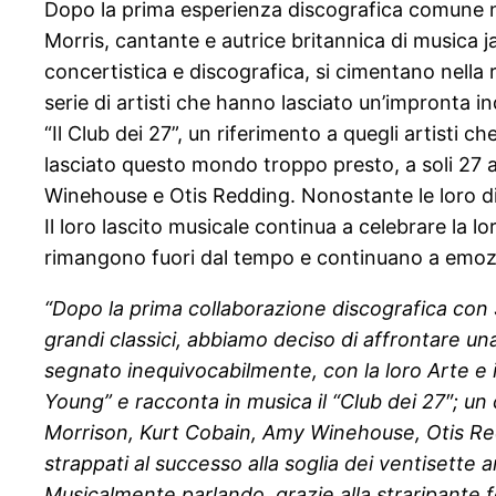
Dopo la prima esperienza discografica comune ne
Morris, cantante e autrice britannica di musica 
concertistica e discografica, si cimentano nella
serie di artisti che hanno lasciato un’impronta ind
“Il Club dei 27”, un riferimento a quegli artisti ch
lasciato questo mondo troppo presto, a soli 27 
Winehouse e Otis Redding. Nonostante le loro dif
Il loro lascito musicale continua a celebrare la l
rimangono fuori dal tempo e continuano a emoz
“Dopo la prima collaborazione discografica con
grandi classici, abbiamo deciso di affrontare u
segnato inequivocabilmente, con la loro Arte e i
Young” e racconta in musica il “Club dei 27″; un c
Morrison, Kurt Cobain, Amy Winehouse, Otis Reddi
strappati al successo alla soglia dei ventisette 
Musicalmente parlando, grazie alla straripante 