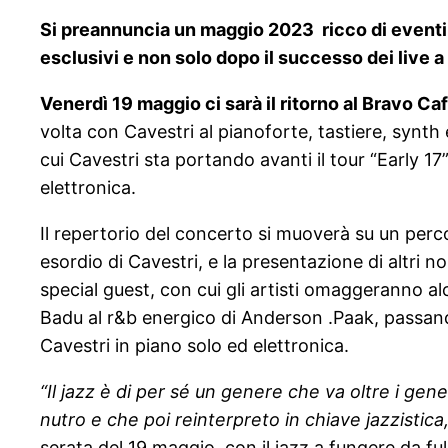
Si preannuncia un maggio 2023 ricco di eventi 
esclusivi e non solo dopo il successo dei live a
Venerdì 19 maggio ci sarà il ritorno al Bravo Ca
volta con Cavestri al pianoforte, tastiere, synth 
cui Cavestri sta portando avanti il tour “Early 17
elettronica.
Il repertorio del concerto si muoverà su un percor
esordio di Cavestri, e la presentazione di altri 
special guest, con cui gli artisti omaggeranno al
Badu al r&b energico di Anderson .Paak, passa
Cavestri in piano solo ed elettronica.
“Il jazz è di per sé un genere che va oltre i gene
nutro e che poi reinterpreto in chiave jazzistica, 
serata del 19 maggio, con il jazz a fungere da fu