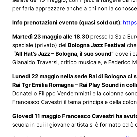
per farla apprezzare anche a chi non la conosce
Info prenotazioni evento (quasi sold out):
http
Martedì 23 maggio alle 18.30
presso la Sala Eu
speciale (privato) del
Bologna Jazz Festival
che 
“All Hat’s Jazz – Bologna, il suo sound”
dove i ca
Gianaldo Traversi, critico musicale, e Federico M
Lunedì 22 maggio nella sede Rai di Bologna
ci 
Rai Tgr Emilia Romagna
– Rai Play Sound in col
Donatello Filippo Vendemmiati e la colonna sono
Francesco Cavestri il tema principale della colo
Giovedì 11 maggio Francesco Cavestri ha avuto
scuola in cui il giovane artista si è formato ed è 