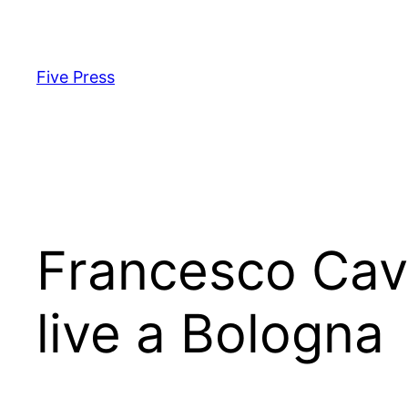
Skip
to
content
Five Press
Francesco Cav
live a Bologna