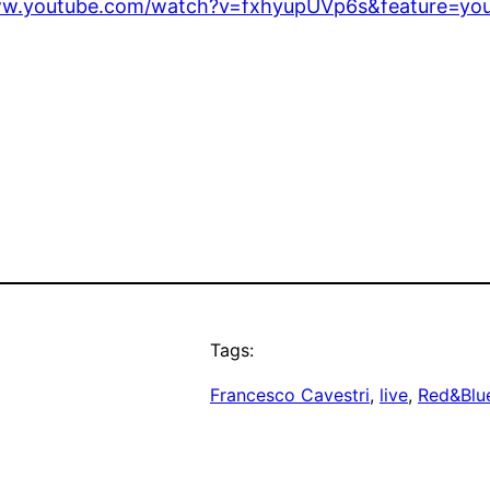
ww.youtube.com/watch?v=fxhyupUVp6s&feature=you
Tags:
Francesco Cavestri
, 
live
, 
Red&Blu