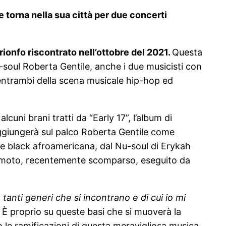
torna nella sua città per due concerti
trionfo
riscontrato nell’ottobre del 2021.
Questa
zz-soul Roberta Gentile, anche i due musicisti con
a, entrambi della scena musicale hip-hop ed
cuni brani tratti da “Early 17”, l’album di
 raggiungerà sul palco Roberta Gentile come
ice black afroamericana, dal Nu-soul di Erykah
kamoto, recentemente scomparso, eseguito da
 tanti generi che si incontrano e di cui io mi
.
È proprio su queste basi che si muoverà la
o le ramificazioni di questa meravigliosa musica,