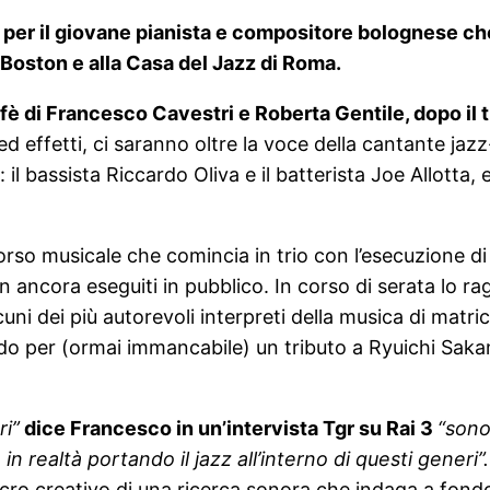
per il giovane pianista e compositore bolognese che 
 Boston e alla Casa del Jazz di Roma.
ffè di Francesco Cavestri e Roberta Gentile, dopo il 
ed effetti, ci saranno oltre la voce della cantante ja
”: il bassista Riccardo Oliva e il batterista Joe Allott
so musicale che comincia in trio con l’esecuzione di al
non ancora eseguiti in pubblico. In corso di serata lo
cuni dei più autorevoli interpreti della musica di matr
ndo per (ormai immancabile) un tributo a Ryuichi Sa
ri”
dice Francesco in un’intervista Tgr su Rai 3
“sono
in realtà portando il jazz all’interno di questi generi”
lcro creativo di una ricerca sonora che indaga a fond