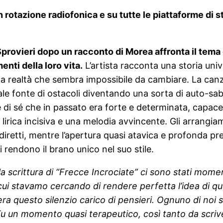
 rotazione radiofonica e su tutte le piattaforme di 
Sprovieri dopo un racconto di Morea affronta il tema 
nti della loro vita.
L’artista racconta una storia univ
na realtà̀ che sembra impossibile da cambiare. La canz
ale fonte di ostacoli diventando una sorta di auto-sa
e di sé che in passato era forte e determinata, capace
 lirica incisiva e una melodia avvincente. Gli arrangi
etti, mentre l’apertura quasi atavica e profonda prep
 rendono il brano unico nel suo stile.
la scrittura di “Frecce Incrociate” ci sono stati mome
 stavamo cercando di rendere perfetta l’idea di quella
c’era questo silenzio carico di pensieri. Ognuno di n
o. Fu un momento quasi terapeutico, così tanto da scr