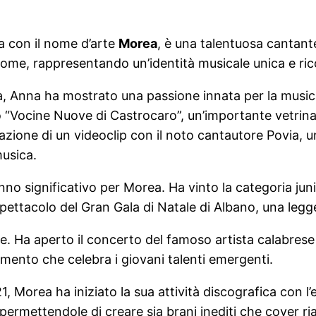
a con il nome d’arte
Morea
, è una talentuosa cantant
me, rappresentando un’identità musicale unica e rico
, Anna ha mostrato una passione innata per la musica.
Vocine Nuove di Castrocaro”, un’importante vetrina 
zazione di un videoclip con il noto cantautore Povia, 
musica.
nno significativo per Morea. Ha vinto la categoria jun
 spettacolo del Gran Gala di Natale di Albano, una legg
re. Ha aperto il concerto del famoso artista calabres
cimento che celebra i giovani talenti emergenti.
1, Morea ha iniziato la sua attività discografica con 
ermettendole di creare sia brani inediti che cover riar