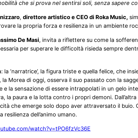
mobilità che si prova nel sentirsi soli, senza sapere co
nizzaro
,
direttore artistico e CEO di Roka Music,
sim
ovare la propria forza e resilienza in un ambiente rock 
Massimo De Masi
, invita a riflettere su come la soffer
essaria per superare le difficoltà risieda sempre den
: la ‘narratrice’, la figura triste e quella felice, che
ce, la Morea di oggi, osserva il suo passato con la sagg
ine e la sensazione di essere intrappolati in un gelo inte
 la paura e la lotta contro i propri demoni. Dall’altra 
licità che emerge solo dopo aver attraversato il buio. 
a resilienza dell’animo umano.
outube.com/watch?v=tPO6fzVc36E