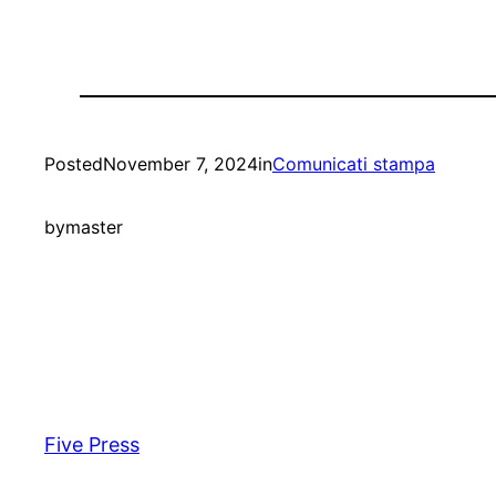
Posted
November 7, 2024
in
Comunicati stampa
by
master
Five Press