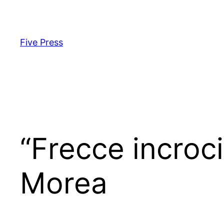
Skip
to
content
Five Press
“Frecce incroci
Morea