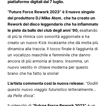
piattaforme digitali dal 7 luglio.
“Future Force Rework 2023” è il nuovo singolo
del produttore DJ Mike Atom
,
che ha creato un
Rework del disco leggendario che ha infiammato
le piste da ballo dei club degli anni ’90,
esaltando
di più la ritmica con sonorità aggiornate e ha
creato un nuovo Kick incalzante che dà molta più
dinamica alla traccia. Il tocco finale è l’aggiunta di
un vocalizzo maschile e femminile che danno
ancora di più armonia al brano. Insomma, un
nuovo vestito in chiave moderna per questo
brano che ha fatto la storia!
L’artista commenta così la nuova release:
“Goditi
questo nuovo viaggio futuristico letteralmente…
da Pelle d’oca”.
Il videoclip di
“Future Force Rework 2023”
è un