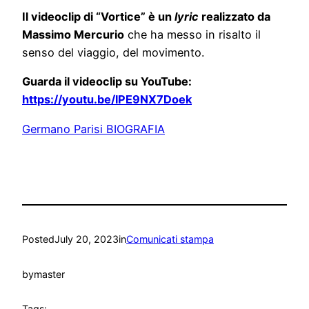
Il videoclip di “Vortice” è un
lyric
realizzato da
Massimo Mercurio
che ha messo in risalto il
senso del viaggio, del movimento.
Guarda il videoclip su YouTube:
https://youtu.be/lPE9NX7Doek
Germano Parisi BIOGRAFIA
Posted
July 20, 2023
in
Comunicati stampa
by
master
Tags: