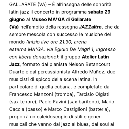
GALLARATE (VA) – È all’insegna delle sonorità
latin jazz il concerto in programma
sabato 29
giugno
al
Museo
MA*GA
di
Gallarate
(Va)
nell’ambito della rassegna
JAZZaltro
, che da
sempre mescola con successo le musiche del
mondo
(inizio live ore 21.30;
arena
esterna
MA*GA, via Egidio De Magri 1, ingresso
con libera donazione)
: il gruppo
Atelier Latin
Jazz
, formato dal pianista Nelson Betancourt
Duarte e dal percussionista Alfredo Muñoz, due
musicisti di spicco della scena latina, in
particolare di quella cubana, e completato da
Francesco Manzoni (tromba), Tarcisio Olgiati
(sax tenore), Paolo Favini (sax baritono), Mario
Caccia (basso) e Marco Castiglioni (batteria),
proporrà un caleidoscopio di stili e generi
musicali che vanno dal jazz al blues, dal soul al