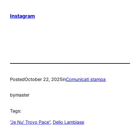
Instagram
Posted
October 22, 2025
in
Comunicati stampa
by
master
Tags:
“Je Nu’ Trovo Pace”
, 
Delio Lambiase