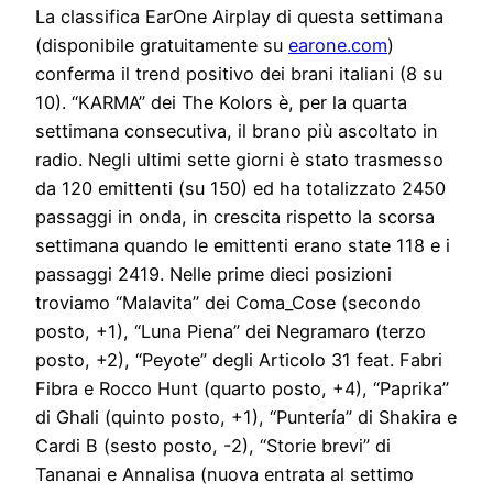
La classifica EarOne Airplay di questa settimana
(disponibile gratuitamente su
earone.com
)
conferma il trend positivo dei brani italiani (8 su
10). “KARMA” dei The Kolors è, per la quarta
settimana consecutiva, il brano più ascoltato in
radio. Negli ultimi sette giorni è stato trasmesso
da 120 emittenti (su 150) ed ha totalizzato 2450
passaggi in onda, in crescita rispetto la scorsa
settimana quando le emittenti erano state 118 e i
passaggi 2419. Nelle prime dieci posizioni
troviamo “Malavita” dei Coma_Cose (secondo
posto, +1), “Luna Piena” dei Negramaro (terzo
posto, +2), “Peyote” degli Articolo 31 feat. Fabri
Fibra e Rocco Hunt (quarto posto, +4), “Paprika”
di Ghali (quinto posto, +1), “Puntería” di Shakira e
Cardi B (sesto posto, -2), “Storie brevi” di
Tananai e Annalisa (nuova entrata al settimo