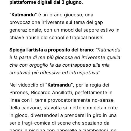
piattaforme digitali dal 3 giugno.
“Katmandu”
è un brano giocoso, una
provocazione irriverente sul tema del gap
generazionale, con un mood dal sapore estivo in
chiave house old school e tropical house.
Spiega l’artista a proposito del brano
:
“Katmandu
è la parte di me più giocosa ed irriverente quella
che con orgoglio fa da contrappeso alla mia
creatività più riflessiva ed introspettiva”.
Nel videoclip di
“Katmandu”
, per la regia dei
Phrones, Riccardo Ancillotti, perfettamente in
linea con il tema provocatoriamente no-sense
della canzone, stavolta si mette completamente
in gioco, divertendosi a prendersi in giro in una
serie tragi-comica di scene che spaziano da
bagni in piscina con paperelle e ciambelloni, nel