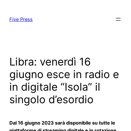
Skip
to
Five Press
content
Libra: venerdì 16
giugno esce in radio e
in digitale “Isola” il
singolo d’esordio
Dal 16 giugno 2023 sarà disponibile su tutte le
piattaforme di streaming digitale e in rotazione