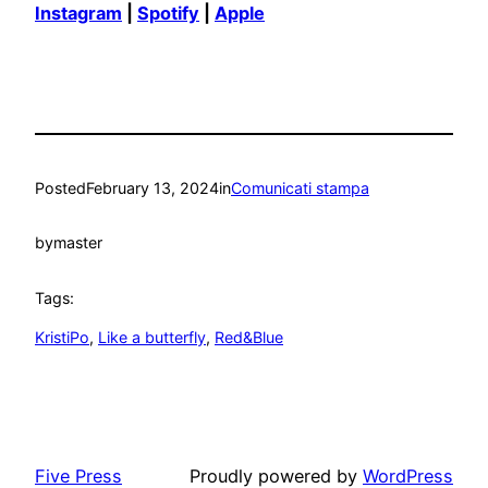
Instagram
|
Spotify
|
Apple
Posted
February 13, 2024
in
Comunicati stampa
by
master
Tags:
KristiPo
, 
Like a butterfly
, 
Red&Blue
Five Press
Proudly powered by
WordPress