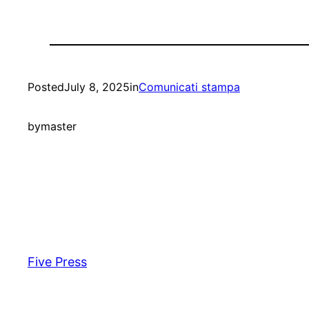
Posted
July 8, 2025
in
Comunicati stampa
by
master
Five Press