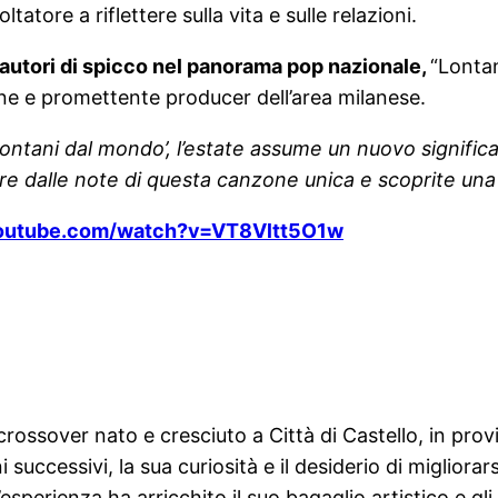
tore a riflettere sulla vita e sulle relazioni.
 autori di spicco nel panorama pop nazionale,
“Lonta
ne e promettente producer dell’area milanese.
ontani dal mondo’, l’estate assume un nuovo signifi
re dalle note di questa canzone unica e scoprite una n
youtube.com/watch?v=VT8Vltt5O1w
ssover nato e cresciuto a Città di Castello, in provin
i successivi, la sua curiosità e il desiderio di migliora
sperienza ha arricchito il suo bagaglio artistico e gli