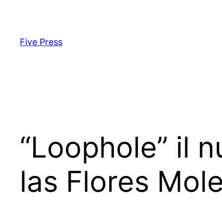
Skip
to
content
Five Press
“Loophole” il n
las Flores Mol