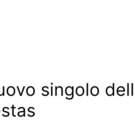
uovo singolo del
estas