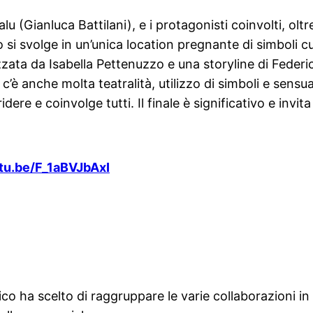
u (Gianluca Battilani), e i protagonisti coinvolti, oltre
eo si svolge in un’unica location pregnante di simboli c
ata da Isabella Pettenuzzo e una storyline di Federica
c’è anche molta teatralità, utilizzo di simboli e sensu
ere e coinvolge tutti. Il finale è significativo e invita 
utu.be/F_1aBVJbAxI
co ha scelto di raggruppare le varie collaborazioni in s