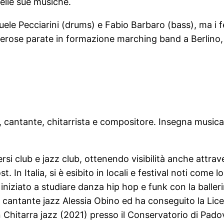
elle sue musiche.
uele Pecciarini (drums) e Fabio Barbaro (bass), ma i f
ose parate in formazione marching band a Berlino, a
 cantante, chitarrista e compositore. Insegna musica 
ersi club e jazz club, ottenendo visibilità anche attra
 In Italia, si è esibito in locali e festival noti come
a iniziato a studiare danza hip hop e funk con la balle
antante jazz Alessia Obino ed ha conseguito la Licenz
in Chitarra jazz (2021) presso il Conservatorio di Pado