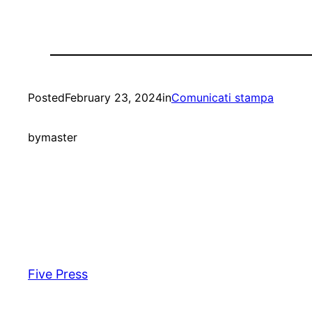
Posted
February 23, 2024
in
Comunicati stampa
by
master
Five Press