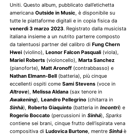
Uniti. Questo album, pubblicato dall’etichetta
americana
Outside in Music
, è disponibile su
tutte le piattaforme digitali e in copia fisica da
venerdì 3 marzo
2023
. Registrato dalla musicista
italiana insieme a un nutrito parterre composto
da talentuosi partner del calibro di
Fung Chern
Hwei
(violino),
Leonor Falcon Pasquali
(viola),
Mariel Roberts
(violoncello),
Marta Sanchez
(pianoforte),
Matt Aronoff
(contrabbasso) e
Nathan Elmann-Bell
(batteria), più cinque
eccellenti ospiti come
Sami Stevens
(voce in
Altrove
),
Melissa Aldana
(sax tenore in
Awakening
),
Leandro Pellegrino
(chitarra in
Sinhà
),
Roberto Giaquinto
(batteria in
Incontri
) e
Rogerio Boccato
(percussioni in
Sinhá
),
Sparks
contiene sei brani, cinque frutto dell’ispirata vena
compositiva di
Ludovica Burtone
, mentre
Sinh
á
è