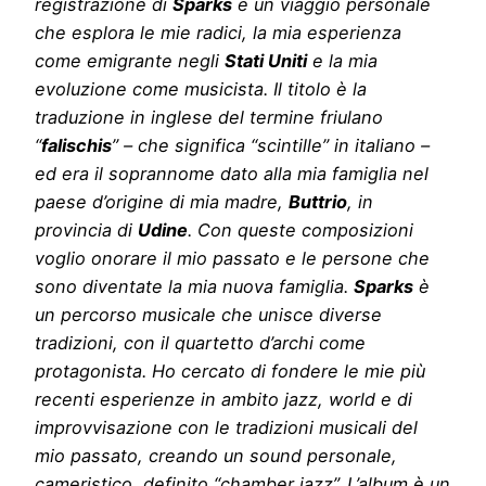
registrazione di
Sparks
è un viaggio personale
che esplora le mie radici, la mia esperienza
come emigrante negli
Stati Uniti
e la mia
evoluzione come musicista. Il titolo è la
traduzione in inglese del termine friulano
“
falischis
” – che significa “scintille” in italiano –
ed era il soprannome dato alla mia famiglia nel
paese d’origine di mia madre,
Buttrio
, in
provincia di
Udine
. Con queste composizioni
voglio onorare il mio passato e le persone che
sono diventate la mia nuova famiglia.
Sparks
è
un percorso musicale che unisce diverse
tradizioni, con il quartetto d’archi come
protagonista. Ho cercato di fondere le mie più
recenti esperienze in ambito jazz, world e di
improvvisazione con le tradizioni musicali del
mio passato, creando un sound personale,
cameristico, definito “chamber jazz”. L’album è un