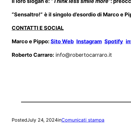
Il loro slogan è: “
Think less smile more
”: preocc
“Sensaltro!”
è il singolo d’esordio di Marco e P
CONTATTI E SOCIAL
Marco e Pippo:
Sito Web
Instagram
Spotify
i
Roberto Carraro:
info@robertocarraro.it
Posted
July 24, 2024
in
Comunicati stampa