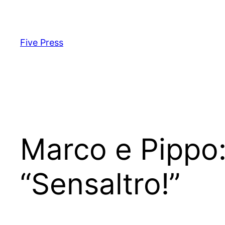
Skip
to
content
Five Press
Marco e Pippo: 
“Sensaltro!”