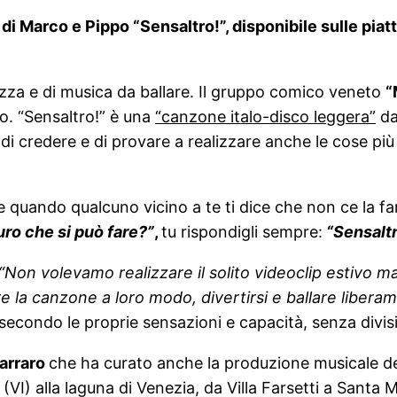
o di Marco e Pippo “Sensaltro!”, disponibile sulle pia
tezza e di musica da ballare. Il gruppo comico veneto
“
lo. “Sensaltro!” è una
“canzone italo-disco leggera”
dal
i credere e di provare a realizzare anche le cose più 
 quando qualcuno vicino a te ti dice che non ce la fa
uro che si può fare?”
,
tu rispondigli sempre:
“Sensaltr
“
Non volevamo realizzare il solito videoclip estivo 
re la canzone a loro modo, divertirsi e ballare libera
secondo le proprie sensazioni e capacità, senza divisio
Carraro
che ha curato anche la produzione musicale del
VI) alla laguna di Venezia, da Villa Farsetti a Santa M