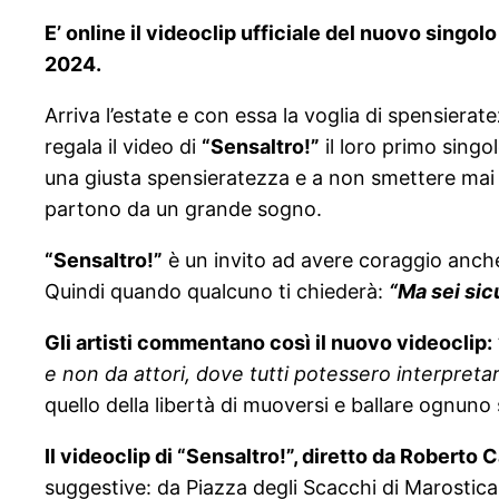
E’ online il videoclip ufficiale del nuovo singol
2024.
Arriva l’estate e con essa la voglia di spensiera
regala il video di
“Sensaltro!”
il loro primo singo
una giusta spensieratezza e a non smettere mai d
partono da un grande sogno.
“Sensaltro!”
è un invito ad avere coraggio anche
Quindi quando qualcuno ti chiederà:
“Ma sei sic
Gli artisti commentano così il nuovo videoclip:
e non da attori, dove tutti potessero interpreta
quello della libertà di muoversi e ballare ognuno 
Il videoclip di “Sensaltro!”, diretto da Roberto 
suggestive: da Piazza degli Scacchi di Marostica (