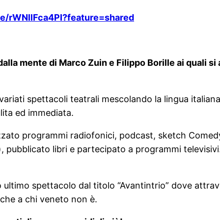
be/rWNllFca4PI?feature=shared
alla mente di Marco Zuin e Filippo Borille ai quali
variati spettacoli teatrali mescolando la lingua italia
pulita ed immediata.
alizzato programmi radiofonici, podcast, sketch Come
, pubblicato libri e partecipato a programmi televisiv
 ultimo spettacolo dal titolo “Avantintrio” dove attra
anche a chi veneto non è.