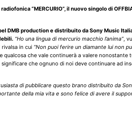
 radiofonica “MERCURIO”, il nuovo singolo di OFFBIA
abel DMB production e distribuito da Sony Music Itali
ebili.
“Ho una lingua di mercurio macchio l’anima”
, v
 rivalsa in cui
“Non puoi ferire un diamante lui non p
 qualcosa che vale continuerà a valere nonostante tutt
 significare che ognuno di noi deve continuare ad inse
usiasta di pubblicare questo brano distribuito da So
tante della mia vita e sono felice di avere il support