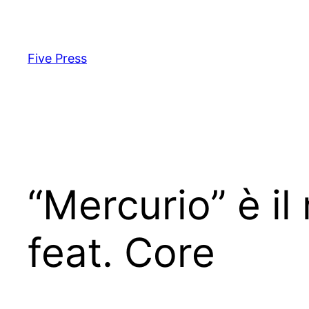
Skip
to
content
Five Press
“Mercurio” è il
feat. Core