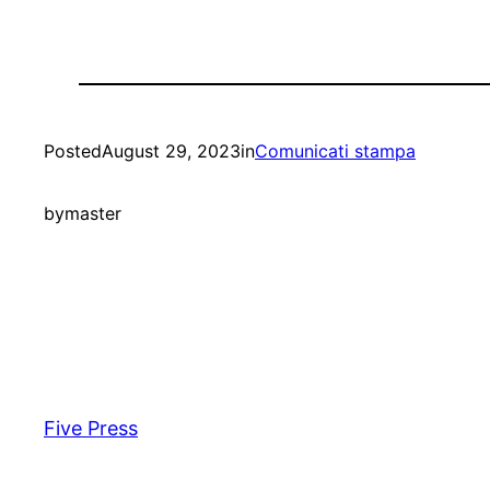
Posted
August 29, 2023
in
Comunicati stampa
by
master
Five Press