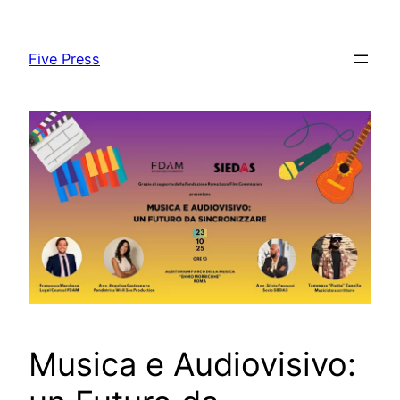
Skip
to
Five Press
content
Musica e Audiovisivo: