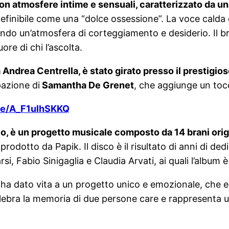
 atmosfere intime e sensuali, caratterizzato da una
finibile come una “dolce ossessione”. La voce calda e
do un’atmosfera di corteggiamento e desiderio. Il bran
e di chi l’ascolta.
 Andrea Centrella, è stato girato presso il prestigios
pazione di
Samantha De Grenet
, che aggiunge un tocc
.be/A_F1ulhSKKQ
o, è un progetto musicale composto da 14 brani origi
rodotto da Papik. Il disco è il risultato di anni di 
si, Fabio Sinigaglia e Claudia Arvati, ai quali l’album 
a dato vita a un progetto unico e emozionale, che espri
ebra la memoria di due persone care e rappresenta un