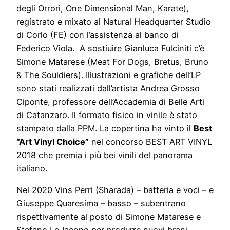
degli Orrori, One Dimensional Man, Karate),
registrato e mixato al Natural Headquarter Studio
di Corlo (FE) con l’assistenza al banco di
Federico Viola. A sostiuire Gianluca Fulciniti c’è
Simone Matarese (Meat For Dogs, Bretus, Bruno
& The Souldiers). Illustrazioni e grafiche dell’LP
sono stati realizzati dall’artista Andrea Grosso
Ciponte, professore dell’Accademia di Belle Arti
di Catanzaro. Il formato fisico in vinile è stato
stampato dalla PPM. La copertina ha vinto il
Best
“Art Vinyl Choice”
nel concorso BEST ART VINYL
2018 che premia i più bei vinili del panorama
italiano.
Nel 2020 Vins Perri (Sharada) – batteria e voci – e
Giuseppe Quaresima – basso – subentrano
rispettivamente al posto di Simone Matarese e
Stefano Lo Iacono per produrre nuovi brani