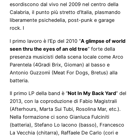
esordiscono dal vivo nel 2009 nel centro della
Calabria, il punto più stretto d’Italia, plasmando
liberamente psichedelia, post-punk e garage
rock. I
l primo lavoro è l’Ep del 2010 “
A glimpse of world
seen thru the eyes of an old tree
” forte della
presenza musicisti della scena locale come Arco
Parentela (4Gradi Brix, Gioman) al basso e
Antonio Guzzomì (Meat For Dogs, Bretus) alla
batteria.
Il primo LP della band è “
Not In My Back Yard
” del
2013, con la coproduzione di Fabio Magistrali
(Afterhours, Marta Sui Tubi, Rosolina Mar, etc.).
Nella formazione ci sono Gianluca Fulciniti
(batteria), Stefano Lo Iacono (basso), Francesco
La Vecchia (chitarra), Raffaele De Carlo (cori e