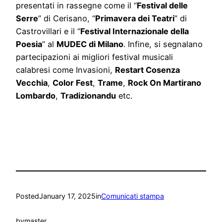
presentati in rassegne come il “
Festival delle
Serre
” di Cerisano, “
Primavera dei Teatri
” di
Castrovillari e il “
Festival Internazionale della
Poesia
” al
MUDEC di Milano
. Infine, si segnalano
partecipazioni ai migliori festival musicali
calabresi come Invasioni,
Restart Cosenza
Vecchia
,
Color Fest
,
Trame
,
Rock On Martirano
Lombardo
,
Tradizionandu
etc.
Posted
January 17, 2025
in
Comunicati stampa
by
master