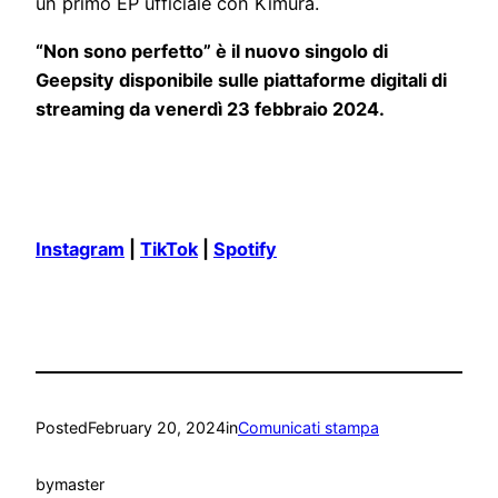
un primo EP ufficiale con Kimura.
“Non sono perfetto” è il nuovo singolo di
Geepsity disponibile sulle piattaforme digitali di
streaming da venerdì 23 febbraio 2024.
Instagram
|
TikTok
|
Spotify
Posted
February 20, 2024
in
Comunicati stampa
by
master