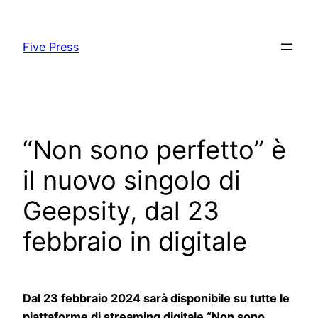
Skip
to
Five Press
content
“Non sono perfetto” è
il nuovo singolo di
Geepsity, dal 23
febbraio in digitale
Dal 23 febbraio 2024 sarà disponibile su tutte le
piattaforme di streaming digitale “Non sono