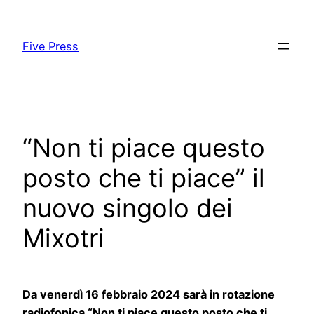
Skip
to
Five Press
content
“Non ti piace questo
posto che ti piace” il
nuovo singolo dei
Mixotri
Da venerdì 16 febbraio 2024 sarà in rotazione
radiofonica “Non ti piace questo posto che ti