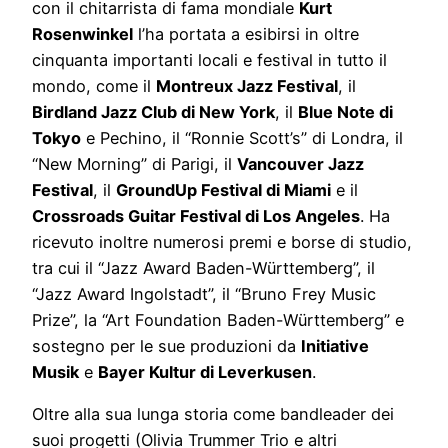
con il chitarrista di fama mondiale
Kurt
Rosenwinkel
l’ha portata a esibirsi in oltre
cinquanta importanti locali e festival in tutto il
mondo, come il
Montreux Jazz Festival
, il
Birdland Jazz Club di New York
, il
Blue Note di
Tokyo
e Pechino, il “Ronnie Scott’s” di Londra, il
“New Morning” di Parigi, il
Vancouver Jazz
Festival
, il
GroundUp Festival di Miami
e il
Crossroads Guitar Festival di Los Angeles
. Ha
ricevuto inoltre numerosi premi e borse di studio,
tra cui il “Jazz Award Baden-Württemberg”, il
“Jazz Award Ingolstadt”, il “Bruno Frey Music
Prize”, la “Art Foundation Baden-Württemberg” e
sostegno per le sue produzioni da
Initiative
Musik
e
Bayer Kultur di Leverkusen
.
Oltre alla sua lunga storia come bandleader dei
suoi progetti (Olivia Trummer Trio e altri