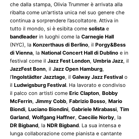
che dalla stampa, Olivia Trummer è arrivata alla
ribalta come un’artista unica nel suo genere che
continua a sorprendere l’ascoltatore. Attiva in
tutto il mondo, si è esibita come
solista
e
bandleader
in luoghi come la
Carnegie Hall
(NYC), la
Konzerthaus di Berlino
, il
Porgy&Bess
di Vienna
, la
National Concert Hall di Dublino
e in
festival come il
Jazz Fest London
,
Umbria Jazz
, il
JazzFest Bonn
, il
Jazz Open Hamburg
,
l’
Ingolstädter Jazztage
, il
Galway Jazz Festival
o
il
Ludwigsburg Festival
. Ha lavorato e condiviso
il palco con artisti come
Eric Clapton
,
Bobby
McFerrin
,
Jimmy Cobb
,
Fabrizio Bosso
,
Mario
Biondi
,
Luciano Biondini
,
Gabriele Mirabassi
,
Tim
Garland
,
Wolfgang Haffner
,
Caecilie Norby
, la
DR Bigband
, la
NDR Bigband
. La sua intensa e
lunga collaborazione come pianista e cantante