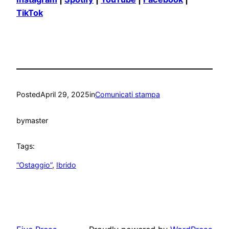
TikTok
Posted
April 29, 2025
in
Comunicati stampa
by
master
Tags:
“Ostaggio”
, 
Ibrido