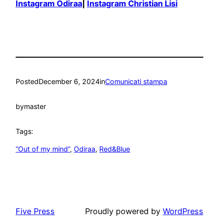
Instagram Odiraa
|
Instagram Christian Lisi
Posted
December 6, 2024
in
Comunicati stampa
by
master
Tags:
“Out of my mind”
, 
Odiraa
, 
Red&Blue
Five Press
Proudly powered by
WordPress