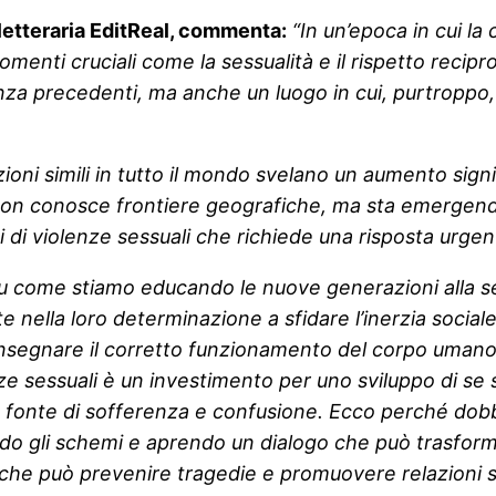
letteraria EditReal, commenta:
“In un’epoca in cui la
gomenti cruciali come la sessualità e il rispetto rec
nza precedenti, ma anche un luogo in cui, purtroppo, 
tituzioni simili in tutto il mondo svelano un aumento si
 conosce frontiere geografiche, ma sta emergendo co
 di violenze sessuali che richiede una risposta urgen
su come stiamo educando le nuove generazioni alla sess
 nella loro determinazione a sfidare l’inerzia sociale
 Insegnare il corretto funzionamento del corpo umano, 
e sessuali è un investimento per uno sviluppo di se st
a fonte di sofferenza e confusione. Ecco perché dob
li schemi e aprendo un dialogo che può trasformare la
he può prevenire tragedie e promuovere relazioni sane