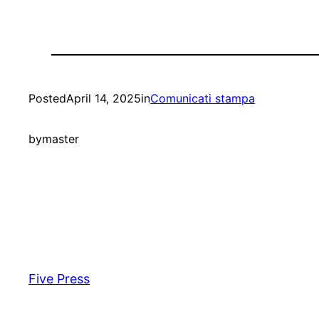
Posted
April 14, 2025
in
Comunicati stampa
by
master
Five Press