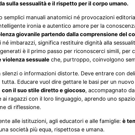
sulla sessualità e il rispetto per il corpo umano.
 semplici manuali anatomici né provocazioni editorial
intelligente ironia e autentico amore per la conoscenz
olenza giovanile partendo dalla comprensione del co
né imbarazzi, significa restituire dignità alla sessual
erati è il primo passo per riconoscerci simili, per co
 e violenza sessuale
che, purtroppo, coinvolgono semp
a silenzi o informazioni distorte. Deve entrare con de
età tutta. Educare vuol dire gettare le basi per un nuo
,
con il suo stile diretto e giocoso
, accompagnato dall
 ai ragazzi con il loro linguaggio, aprendo uno spazio 
 di riflessione.
te alle istituzioni, agli educatori e alle famiglie:
è tem
i una società più equa, rispettosa e umana.