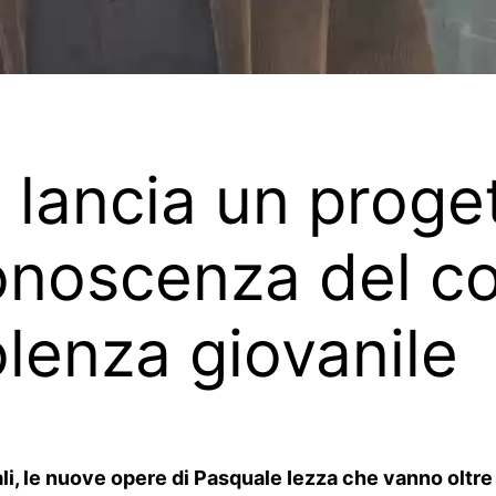
 lancia un proge
onoscenza del c
olenza giovanile
gitali, le nuove opere di Pasquale Iezza che vanno ol