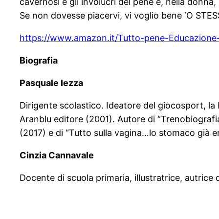
cavernosi e gli involucri del pene e, nella donn
Se non dovesse piacervi, vi voglio bene ‘O STESS,
https://www.amazon.it/Tutto-pene-Educazione
Biografia
Pasquale Iezza
Dirigente scolastico. Ideatore del giocosport, la
Aranblu editore (2001). Autore di “Trenobiografi
(2017) e di “Tutto sulla vagina…lo stomaco già e
Cinzia Cannavale
Docente di scuola primaria, illustratrice, autric