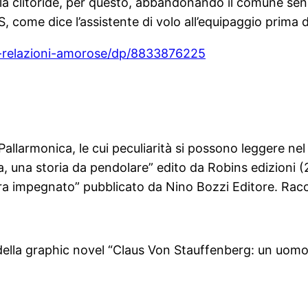
a, la clitoride, per questo, abbandonando il comune se
 come dice l’assistente di volo all’equipaggio prima d
-relazioni-amorose/dp/8833876225
 Pallarmonica, le cui peculiarità si possono leggere n
a, una storia da pendolare” edito da Robins edizioni (
ra impegnato” pubblicato da Nino Bozzi Editore. Racco
e della graphic novel “Claus Von Stauffenberg: un uomo 