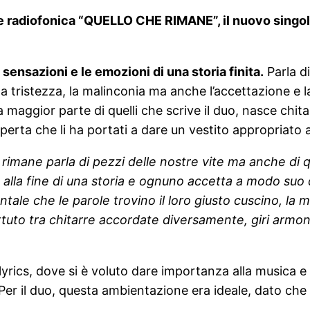
e radiofonica “QUELLO CHE RIMANE”, il nuovo singol
ensazioni e le emozioni di una storia finita.
Parla d
 la tristezza, la malinconia ma anche l’accettazione e 
aggior parte di quelli che scrive il duo, nasce chita
erta che li ha portati a dare un vestito appropriato 
 rimane parla di pezzi delle nostre vite ma anche di 
ane alla fine di una storia e ognuno accetta a modo su
le che le parole trovino il loro giusto cuscino, la m
uto tra chitarre accordate diversamente, giri armon
lyrics, dove si è voluto dare importanza alla musica e
Per il duo, questa ambientazione era ideale, dato ch