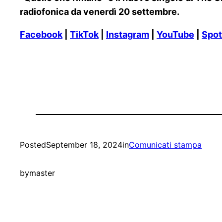
radiofonica da venerdì 20 settembre.
Facebook
|
TikTok
|
Instagram
|
YouTube
|
Spot
Posted
September 18, 2024
in
Comunicati stampa
by
master