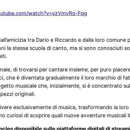
outube.com/watch?v=yzVmvRo-Fqg
l’amicizia tra Dario e Riccardo e dalla loro comune
i la stessa scuola di canto, ma si sono conosciuti s
ti.
ormale, di trovarsi per cantare insieme, per puro piace
voci, che è diventata gradualmente il loro marchio di f
ogetto musicale che, inizialmente, si è concentrato sul
ezzi originali.
vere esclusivamente di musica, trasformando la loro 
 curiosi di scoprire quali nuove avventure musicali il 
ncles disponibile sulle piattaforme digitali di strea