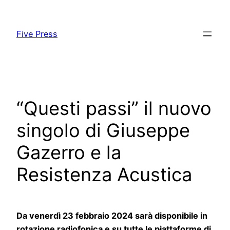
Skip
to
Five Press
content
“Questi passi” il nuovo
singolo di Giuseppe
Gazerro e la
Resistenza Acustica
Da venerdì 23 febbraio 2024 sarà disponibile in
rotazione radiofonica e su tutte le piattaforme di