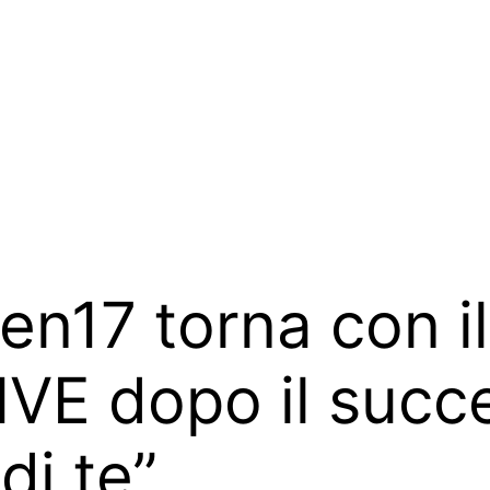
n17 torna con i
VE dopo il succ
i te”.