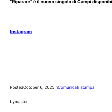
“Riparare” è il nuovo singolo di Campi disponibi
Instagram
Posted
October 6, 2025
in
Comunicati stampa
by
master