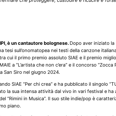
rmare che proteggere, custodire e ricucire è forse 
I, è un cantautore bolognese.
Dopo aver iniziato la
a tesi sull’onomatopea nei testi della canzone italiana
a cui il primo premio assoluto SIAE e il premio miglior
IMAIE a “L’artista che non c’era” e il concorso “Zocca 
i a San Siro nel giugno 2024.
l bando SIAE “Per chi crea” e ha pubblicato il singolo
 la sua intensa attività dal vivo in vari festival e ha 
 del “Rimini in Musica”. Il suo stile indie/pop è caratt
imo piano.