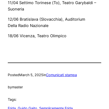
11/04 Settimo Torinese (To), Teatro Garybaldi –
Suoneria
12/06 Bratislava (Slovacchia), Auditorium
Della Radio Nazionale
18/06 Vicenza, Teatro Olimpico
Posted
March 5, 2025
in
Comunicati stampa
by
master
Tags:
Frida
, 
Guido Gaito
, 
Semplicemente Frida