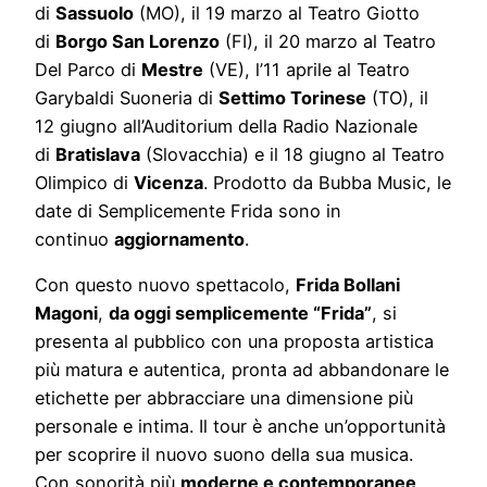
di
Sassuolo
(MO), il 19 marzo al Teatro Giotto
di
Borgo San Lorenzo
(FI), il 20 marzo al Teatro
Del Parco di
Mestre
(VE), l’11 aprile al Teatro
Garybaldi Suoneria di
Settimo Torinese
(TO), il
12 giugno all’Auditorium della Radio Nazionale
di
Bratislava
(Slovacchia) e il 18 giugno al Teatro
Olimpico di
Vicenza
. Prodotto da Bubba Music, le
date di Semplicemente Frida sono in
continuo
aggiornamento
.
Con questo nuovo spettacolo,
Frida Bollani
Magoni
,
da oggi semplicemente “Frida”
, si
presenta al pubblico con una proposta artistica
più matura e autentica, pronta ad abbandonare le
etichette per abbracciare una dimensione più
personale e intima. Il tour è anche un’opportunità
per scoprire il nuovo suono della sua musica.
Con sonorità più
moderne e contemporanee
,