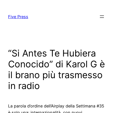
Skip
to
Five Press
content
“Si Antes Te Hubiera
Conocido” di Karol G è
il brano più trasmesso
in radio
La parola d’ordine dell’Airplay della Settimana #35
è solo una: internazionalità, con nuovi