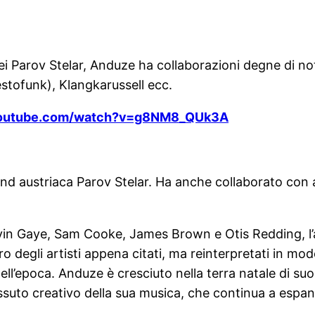
ei Parov Stelar, Anduze ha collaborazioni degne di no
stofunk), Klangkarussell ecc.
youtube.com/watch?v=g8NM8_QUk3A
and austriaca Parov Stelar. Ha anche collaborato con 
n Gaye, Sam Cooke, James Brown e Otis Redding, l’a
tro degli artisti appena citati, ma reinterpretati in m
’epoca. Anduze è cresciuto nella terra natale di suo p
tessuto creativo della sua musica, che continua a espan