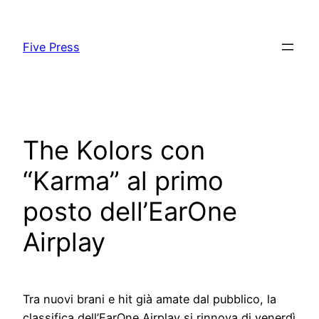
Skip
to
Five Press
content
The Kolors con
“Karma” al primo
posto dell’EarOne
Airplay
Tra nuovi brani e hit già amate dal pubblico, la
classifica dell’EarOne Airplay si rinnova di venerdì