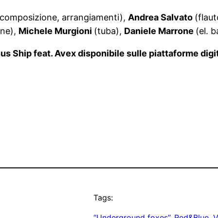
, composizione, arrangiamenti),
Andrea Salvato
(flau
ne),
Michele Murgioni
(tuba),
Daniele Marrone
(el. 
s Ship feat. Avex disponibile sulle piattaforme digit
Tags:
“Underground foxes”
, 
Red&Blue
, 
V