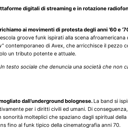
attaforme digitali di streaming e in rotazione radi
ichiamo ai movimenti di protesta degli anni ’60 e ’7
escola groove funk ispirati alla scena afroamericana
ow” contemporaneo di Avex, che arricchisce il pezzo 
lo un tributo potente e attuale.
Un testo sociale che denuncia una società che non 
ermogliato dall’underground bolognese.
La band si isp
ivamente per i diritti civili ed umani. Di conseguenza
n sonorità molteplici che spaziano dagli spiritual dell
s fino al funk tipico della cinematografia anni 70.