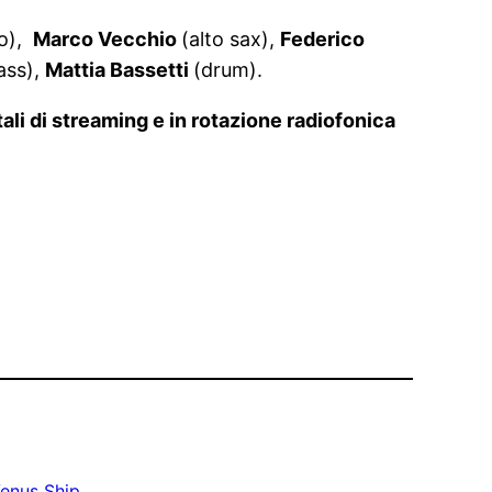
to),
Marco Vecchio
(alto sax),
Federico
bass),
Mattia Bassetti
(drum).
ali di streaming e in rotazione radiofonica
enus Ship