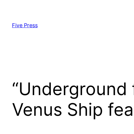
Skip
to
content
Five Press
“Underground f
Venus Ship fea