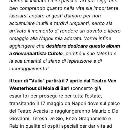
hanno illuminato i miei passi di artista. Oggi che
ben comprendo quanto nella vita sia importante
lasciarsi andare ai gesti d’amore per non
accumulare inutili e tardivi rimpianti, sento sia
arrivato il momento di rendere un dovuto e libero
omaggio alla Napoli mia adorata. Vorrei infine
aggiungere che
desidero dedicare questo album
a Giovanbattista Cutolo
, perché il suo talento e
la sua umanità ci siano di ispirazione e di
incoraggiamento”.
Il tour di “Vulío” partirà il 7 aprile dal Teatro Van
Westerhout di Mola di Bari
(concerto già
esaurito) per proseguire per tutta l’estate,
transitando il 17 maggio da Napoli dove sul palco
del Teatro Acacia lo raggiungeranno Maurizio De
Giovanni, Teresa De Sio, Enzo Gragnaniello e
Raiz in qualità di ospiti speciali per dar vita ad