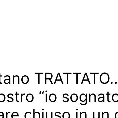
tano TRATTATO… 
nostro “io sognat
are chiuso in un