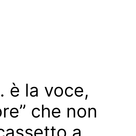
è la voce,
ore” che non
 cassetto a