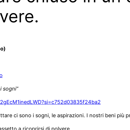
lvere.
o)
o
i sogni”
KicAH2gEcM1inedLWD?si=c752d03835f24ba2
ttare ci sono i sogni, le aspirazioni. I nostri beni più p
ssetto a ricoprirsi di polvere.