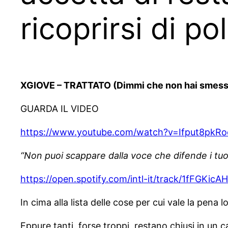
ricoprirsi di po
XGIOVE – TRATTATO (Dimmi che non hai smess
GUARDA IL VIDEO
https://www.youtube.com/watch?v=Ifput8pkRo
“Non puoi scappare dalla voce che difende i tuo
https://open.spotify.com/intl-it/track/1fFG
In cima alla lista delle cose per cui vale la pena lo
Eppure tanti, forse troppi, restano chiusi in un ca