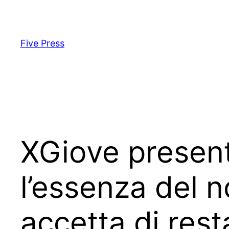
Skip
to
content
Five Press
XGiove presen
l’essenza del 
accetta di rest