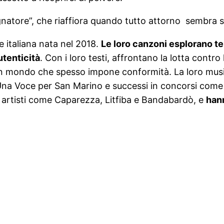
gnatore”, che riaffiora quando tutto attorno sembra s
 italiana nata nel 2018.
Le loro canzoni esplorano tem
utenticità
. Con i loro testi, affrontano la lotta contro
 un mondo che spesso impone conformità. La loro music
 Una Voce per San Marino e successi in concorsi come 
i artisti come Caparezza, Litfiba e Bandabardò, e
hann