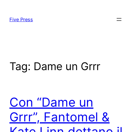
Skip
to
Five Press
content
Tag:
Dame un Grrr
Con “Dame un
Grrr”, Fantomel &
Kate Linn dettano il